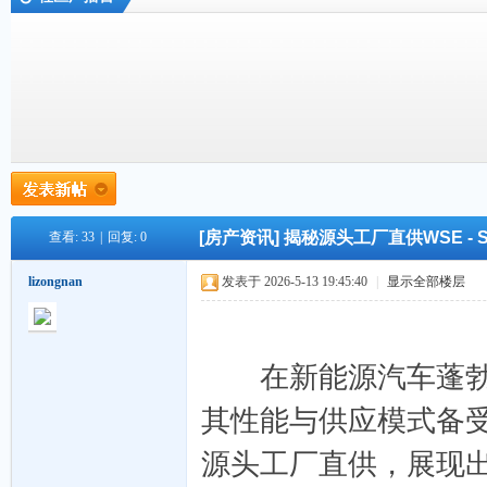
外
»
›
›
›
[房产资讯]
揭秘源头工厂直供WSE -
查看:
33
|
回复:
0
链
lizongnan
发表于 2026-5-13 19:45:40
|
显示全部楼层
在新能源汽车蓬勃发
其性能与供应模式备受
源头工厂直供，展现