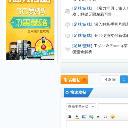
[
足球/篮球
]
《魔力宝贝：旅人
戏，解锁无限精彩可能
[
足球/篮球
]
深入解析手机号暗
[
足球/篮球
]
开启便捷支付新体
链
[
足球/篮球
]
Taylor & Fran
覆盖全解析
返 回
1
快速发帖
代
选择主题分类