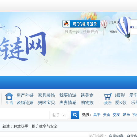
用户名
密码
只需一步，快速开始
房产外链
家具装饰
我要旅游
谈美食
I摄影
爱
谈婚论嫁
妈咪宝贝
夫妻情感
购物族
爱K歌
乐
生活
娱乐
热搜:
昌平
美食
交友
娱乐
拆
帖子
搜
叙述：解放双手，提升效率与安全
热门推荐：
自定内容
自定