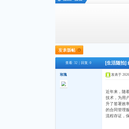
外
»
›
›
›
[生活随拍]
查看:
32
|
回复:
0
链
玫瑰
发表于 2026-4
近年来，随
技术，为用
升了签署效
的合同管理
流程存证，