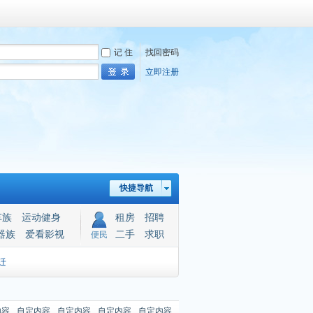
记 住
找回密码
立即注册
快捷导航
车族
运动健身
租房
招聘
器族
爱看影视
二手
求职
便民
迁
内容
自定内容
自定内容
自定内容
自定内容